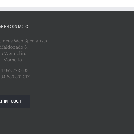
E EN CONTACTO
oideas Web Specialists
 Maldonado 6.
io Wendolin.
- Marbella
34 952 773 692
34 630 331 317
T IN TOUCH