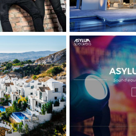
Marbella
e
Responsive
Web Design