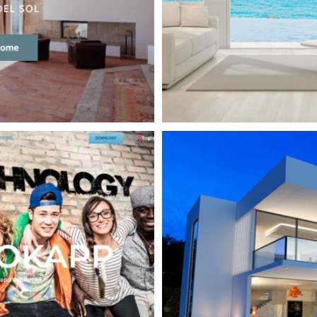
 Online para WordPress
Real Estate Website
WordPress
ados / Agencia de
rbella
l Estate
WordPress