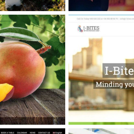
rant Marbella
staurant Design