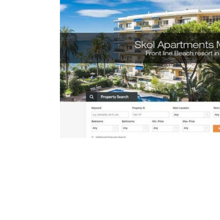
gn
Mudita Music – We
Mobile Design
Responsive