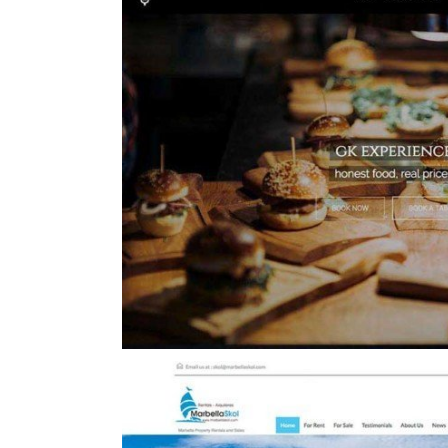
esign
Blue Chili Homes Re
Inmobiliaria
Mobile Desig