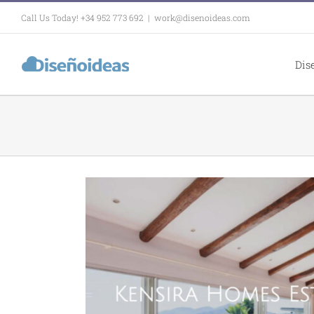
Skip
Call Us Today! +34 952 773 692
|
work@disenoideas.com
to
content
Dis
WordPress