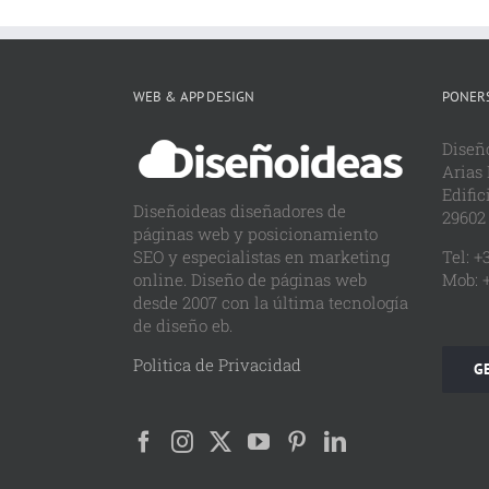
WEB & APP DESIGN
PONERS
Diseñ
Arias
Edific
Diseñoideas diseñadores de
29602 
páginas web y posicionamiento
SEO y especialistas en marketing
Tel: +
online. Diseño de páginas web
Mob: +
desde 2007 con la última tecnología
de diseño eb.
Politica de Privacidad
GE