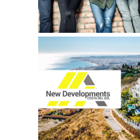
Asylum Speakers 
Responsive
ecommerce
Mobile Design
Music Websit