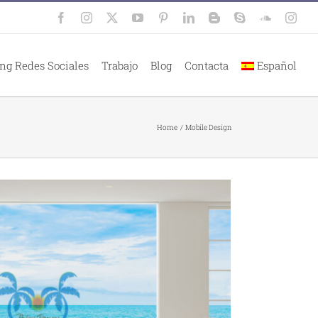
Facebook
Instagram
X
YouTube
Pinterest
LinkedIn
Blogger
Skype
SoundClo
Inst
ng Redes Sociales
Trabajo
Blog
Contacta
Español
Home
Mobile Design