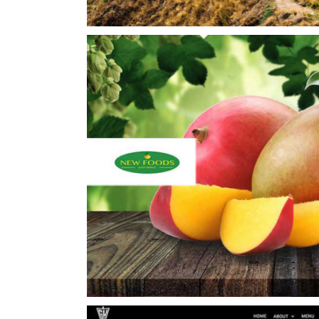
I-Bites Healthy Restau
ecommerce
Mobile Design
Re