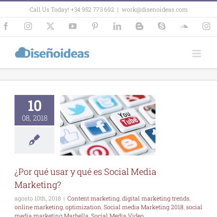
Skip
Call Us Today! +34 952 773 692
|
work@disenoideas.com
to
content
Facebook
Instagram
X
YouTube
Pinterest
LinkedIn
Blogger
Skype
SoundCl
In
 qué usar y
10
 es Social
 Marketing?
08, 2018
 marketing
digital
ng trends
online
ing
optimization
 media Marketing
social media
g Marbella
Social
¿Por qué usar y qué es Social Media
 Video Marbella
Marketing?
agosto 10th, 2018
|
Content marketing
,
digital marketing trends
,
online marketing
,
optimization
,
Social media Marketing 2018
,
social
media marketing Marbella
,
Social Media Video