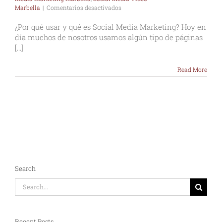
en
Marbella
|
Comentarios desactivados
¿Por
qué
¿Por qué usar y qué es Social Media Marketing? Hoy en
usar
día muchos de nosotros usamos algún tipo de páginas
y
[...]
qué
es
Social
Read More
Media
Marketing?
Search
Search
for:
Recent Posts