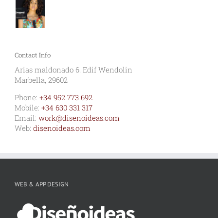
Contact Info
Arias maldonado 6. Edif Wendolin
Marbella, 29602
Phone:
+34 952 773 692
Mobile:
+34 630 331 317
Email:
work@disenoideas.com
Web:
disenoideas.com
WEB & APP DESIGN